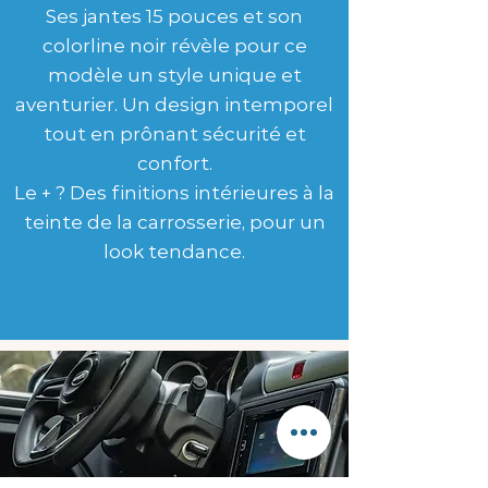
Ses jantes 15 pouces et son
colorline noir révèle pour ce
modèle un style unique et
aventurier. Un design intemporel
tout en prônant sécurité et
confort.
Le + ? Des finitions intérieures à la
teinte de la carrosserie, pour un
look tendance.