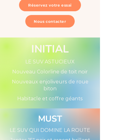
Réservez votre essai
Nous contacter
INITIAL
LE SUV ASTUCIEUX
Nouveau Colorline de toit noir
Nouveaux enjoliveurs de roue
biton
Habitacle et coffre géants
MUST
LE SUV QUI DOMINE LA ROUTE