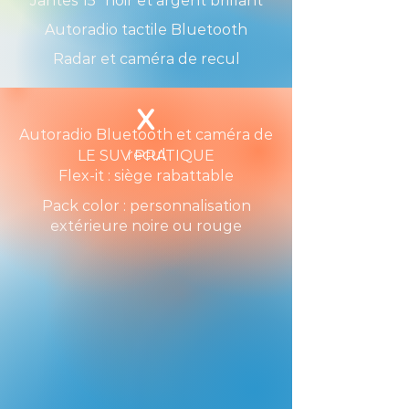
Jantes 15" noir et argent brillant
Autoradio tactile Bluetooth
Radar et caméra de recul
X
Autoradio Bluetooth et caméra de
recul
LE SUV PRATIQUE
Flex-it : siège rabattable
Pack color : personnalisation
extérieure noire ou rouge