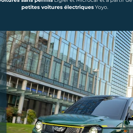
voitures sans permis
Ligier et Microcar et à partir de
petites voitures électriques
Yoyo.