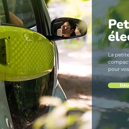
Pet
éle
La petit
compacte
pour vos
Déco