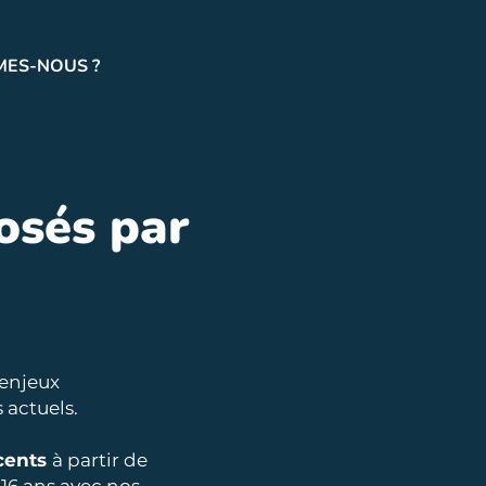
MES-NOUS ?
osés par
 enjeux
 actuels.
cents
à partir de