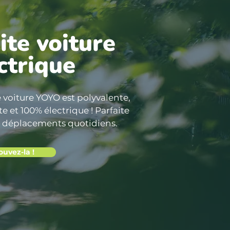
ite voiture
ctrique
e voiture YOYO est polyvalente,
 et 100% électrique ! Parfaite
 déplacements quotidiens.
uvez-la !