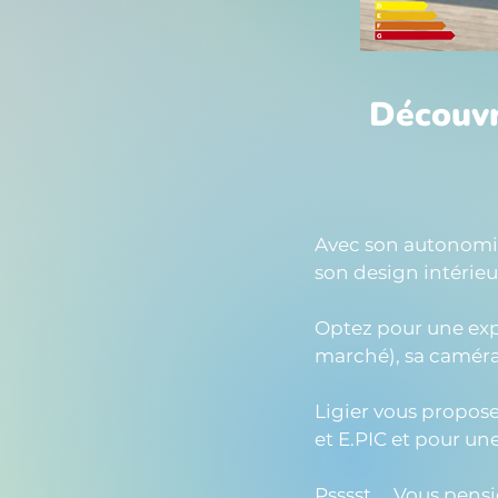
Découvre
Avec son autonomie 
son design intérieur
Optez pour une expé
marché), sa caméra 
Ligier vous propose 
et E.PIC et pour une
Psssst ... Vous pen