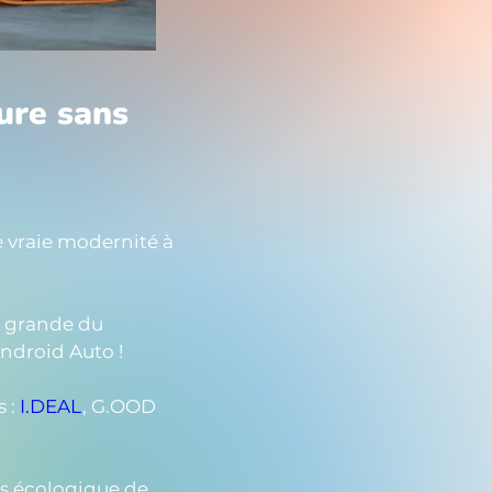
ture sans
 vraie modernité à 
s grande du 
Android Auto !
 : 
I.DEAL
, G.OOD 
us écologique de 