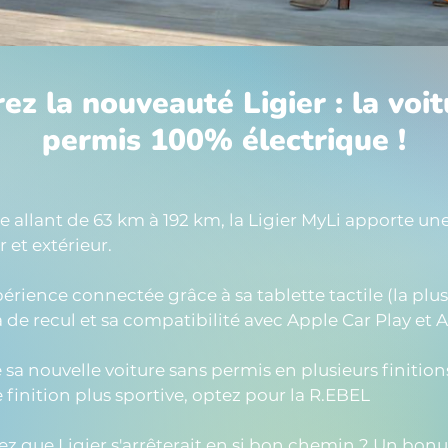
z la nouveauté Ligier : la voi
permis 100% électrique !
allant de 63 km à 192 km, la Ligier MyLi apporte une
 et extérieur.
rience connectée grâce à sa tablette tactile (la plu
de recul et sa compatibilité avec Apple Car Play et 
sa nouvelle voiture sans permis en plusieurs finitions
 finition plus sportive, optez pour la R.EBEL
siez que Ligier s'arrêterait en si bon chemin ? Un bon