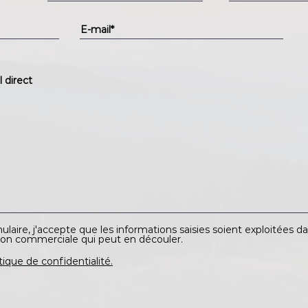
O
b
 direct
g
o
e
aire, j'accepte que les informations saisies soient exploitées da
ion commerciale qui peut en découler.
itique de confidentialité.