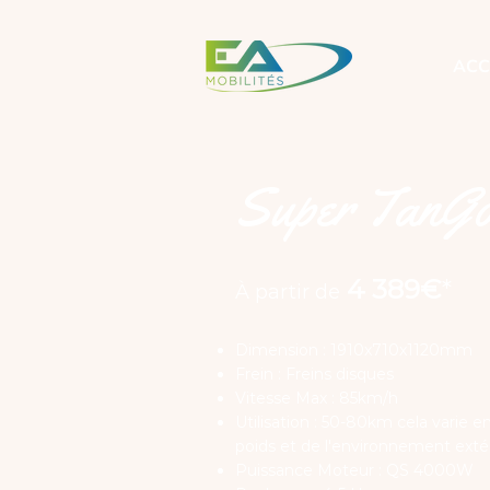
ACC
Super TanG
4 389€
*
À partir de
Dimension : 1910x710x1120mm
Frein : Freins disques
Vitesse Max : 85km/h
Utilisation : 50-80km cela varie e
poids et de l'environnement exté
Puissance Moteur : QS 4000W