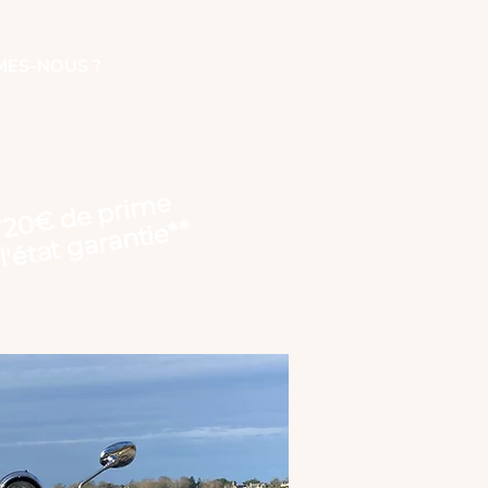
MES-NOUS ?
720€ de prime
l'état garantie**