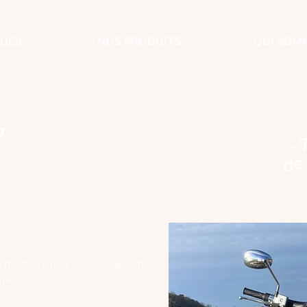
UEIL
NOS PRODUITS
QUI SOM
o
- 
de 
n fonction de la vitesse, de votre
rieur