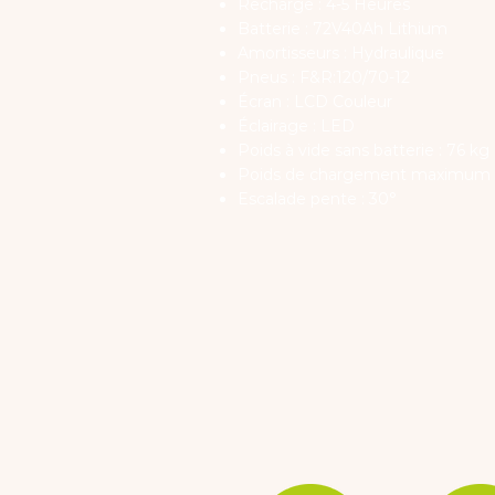
Recharge : 4-5 Heures
Batterie : 72V40Ah Lithium
Amortisseurs : Hydraulique
Pneus : F&R:120/70-12
Écran : LCD Couleur
Éclairage : LED
Poids à vide sans batterie : 76 kg
Poids de chargement maximum :
Escalade pente : 30°